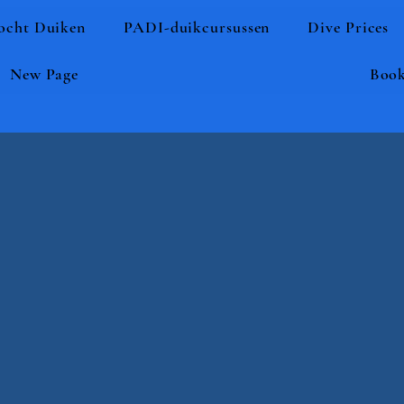
ocht Duiken
PADI-duikcursussen
Dive Prices
New Page
Book