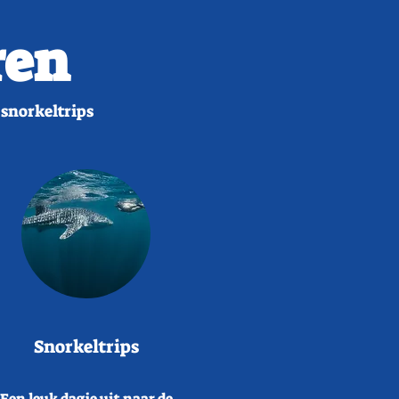
ren
 snorkeltrips
Snorkeltrips
Een leuk dagje uit naar de