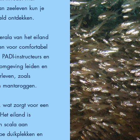
an zeeleven kun je
ld ontdekken.
rala van het eiland
iten voor comfortabel
 PADI-instructeurs en
romgeving leiden en
rleven, zoals
en mantaroggen.
n, wat zorgt voor een
Het eiland is
n scala aan
epe duikplekken en