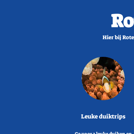
Ro
Hier bij Rot
Leuke duiktrips
Ga voor 2 leuke duiken en