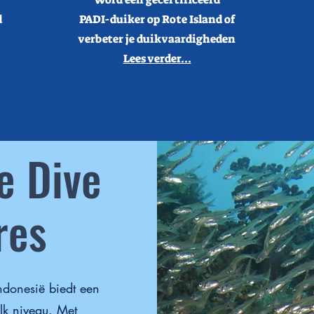
d
PADI-duiker op Rote Island of
verbeter je duikvaardigheden
Lees verder...
te Dive
res
ndonesië biedt een
lk niveau. Met