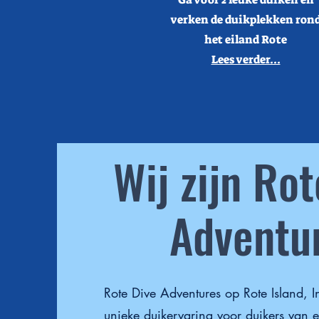
verken de duikplekken ron
het eiland Rote
Lees verder...
Wij zijn Ro
Adventu
Rote Dive Adventures op Rote Island, I
unieke duikervaring voor duikers van e