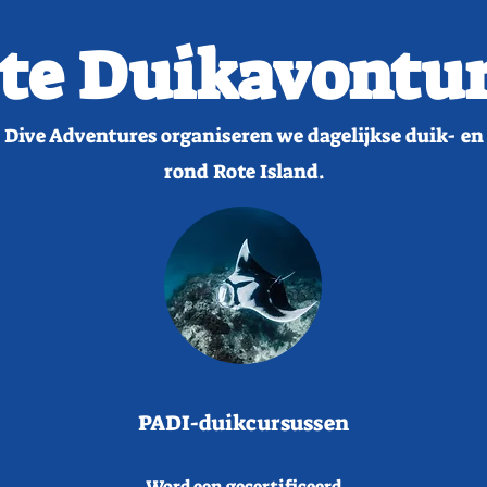
te Duikavontu
e Dive Adventures organiseren we dagelijkse duik- en
rond Rote Island.
PADI-duikcursussen
Word een gecertificeerd