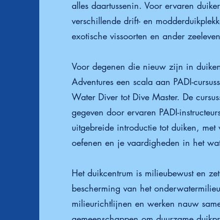
alles daartussenin. Voor ervaren duiker
verschillende drift- en modderduikplek
exotische vissoorten en ander zeeleven
Voor degenen die nieuw zijn in duiken
Adventures een scala aan PADI-cursu
Water Diver tot Dive Master. De cursu
gegeven door ervaren PADI-instructeur
uitgebreide introductie tot duiken, met
oefenen en je vaardigheden in het wat
Het duikcentrum is milieubewust en zet
bescherming van het onderwatermilieu.
milieurichtlijnen en werken nauw same
gemeenschappen om duurzame duikpra