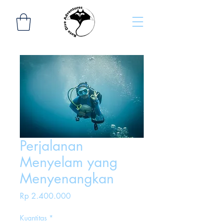
Perjalanan
Menyelam yang
Menyenangkan
Harga
Rp 2.400.000
Kuantitas
*